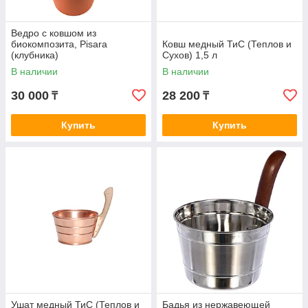
Ведро с ковшом из
биокомпозита, Pisara
Ковш медный ТиС (Теплов и
(клубника)
Сухов) 1,5 л
В наличии
В наличии
30 000
28 200
₸
₸
Купить
Купить
Ушат медный ТиС (Теплов и
Бадья из нержавеющей