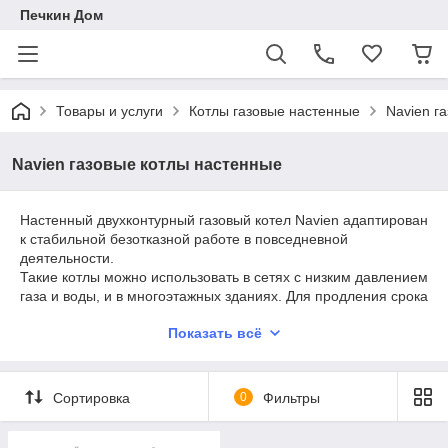
Печкин Дом
Товары и услуги
Котлы газовые настенные
Navien г
Navien газовые котлы настенные
Настенный двухконтурный газовый котел Navien адаптирован
к стабильной безотказной работе в повседневной
деятельности.
Такие котлы можно использовать в сетях с низким давлением
газа и воды, и в многоэтажных зданиях. Для продления срока
эксплуатации котла и защиты от коррозии, теплообменники
Показать всё
Navien изготавливаются из нержавеющей стали. За счет
использования датчика давления воздуха достигается
практически полное сгорание газа, что способствует его
экономии.
Сортировка
0
Фильтры
Выносная автоматика управления полностью адаптируется к
отапливаемому помещению, поддерживая в нем любую