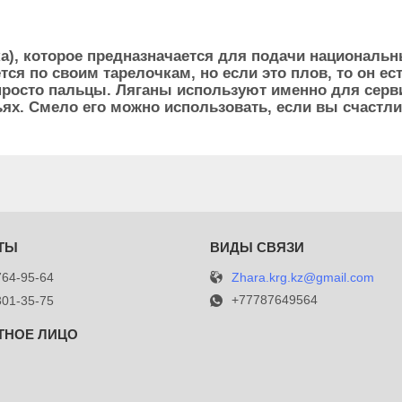
а), которое предназначается для подачи национальн
я по своим тарелочкам, но если это плов, то он ест
росто пальцы. Ляганы используют именно для серви
ьях. Смело его можно использовать, если вы счаст
Zhara.krg.kz@gmail.com
764-95-64
+77787649564
301-35-75