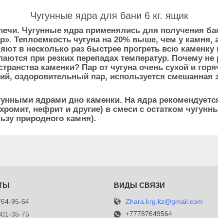
Чугунные ядра для бани 6 кг. ящик
печи. Чугунные ядра применялись для получения ба
. Теплоемкость чугуна на 20% выше, чем у камня, а
яют в несколько раз быстрее прогреть всю каменку 
паются при резких перепадах температур. Почему не
транства каменки? Пар от чугуна очень сухой и гор
ий, оздоровительный пар, используется смешанная з
гунными ядрами дно каменки. На ядра рекомендует
 хромит, нефрит и другие) в смеси с остатком чугун
ьзу природного камня).
Zhara.krg.kz@gmail.com
764-95-64
+77787649564
301-35-75