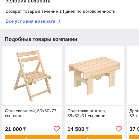
Условия возврата
Возврат товара в течение 14 дней по договоренности
Все условия возврата
Подобные товары компании
Стул складной, 60х50х77
Подставка под таз,
Дров
см, липа
59х32х31 см, липа
33 х
21 000
14 500
37 
₸
₸