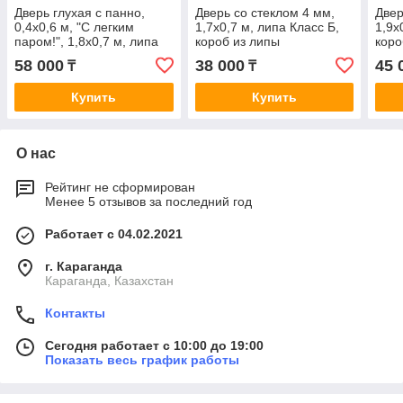
Дверь глухая с панно,
Дверь со стеклом 4 мм,
Двер
0,4х0,6 м, "С легким
1,7х0,7 м, липа Класс Б,
1,9х
паром!", 1,8х0,7 м, липа
короб из липы
коро
Класс А, короб из сосны
58 000
38 000
45 
₸
₸
Купить
Купить
О нас
Рейтинг не сформирован
Менее 5 отзывов за последний год
Работает с 04.02.2021
г. Караганда
Караганда, Казахстан
Контакты
Сегодня работает с 10:00 до 19:00
Показать весь график работы