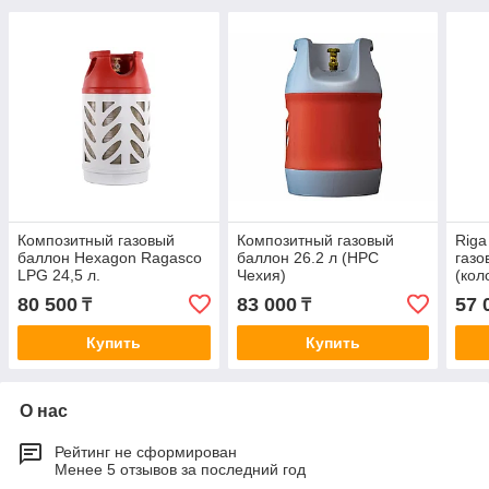
Композитный газовый
Композитный газовый
Riga
баллон Hexagon Ragasco
баллон 26.2 л (HPC
газо
LPG 24,5 л.
Чехия)
(кол
80 500
83 000
57 
₸
₸
Купить
Купить
О нас
Рейтинг не сформирован
Менее 5 отзывов за последний год