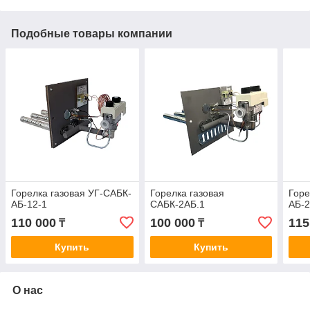
Подобные товары компании
Горелка газовая УГ-САБК-
Горелка газовая
Горе
АБ-12-1
САБК-2АБ.1
АБ-2
110 000
100 000
115
₸
₸
Купить
Купить
О нас