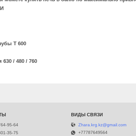
ЛИ
рубы Т 600
30 / 480 / 760
Zhara.krg.kz@gmail.com
764-95-64
+77787649564
301-35-75