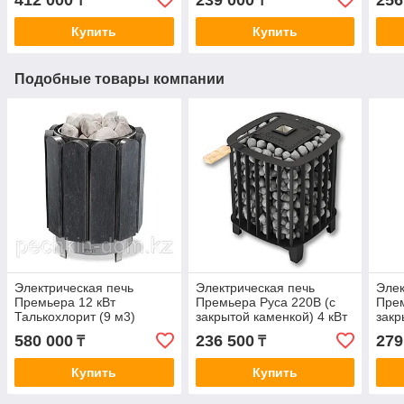
412 000
239 000
256
₸
₸
Купить
Купить
Подобные товары компании
Электрическая печь
Электрическая печь
Элек
Премьера 12 кВт
Премьера Руса 220В (с
Прем
Талькохлорит (9 м3)
закрытой каменкой) 4 кВт
закр
580 000
236 500
279
₸
₸
Купить
Купить