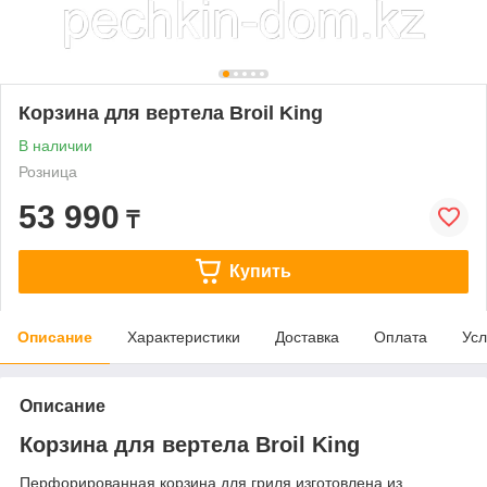
Корзина для вертела Broil King
В наличии
Розница
53 990
₸
Купить
Описание
Характеристики
Доставка
Оплата
Усл
Описание
Корзина для вертела Broil King
Перфорированная корзина для гриля изготовлена ​​из