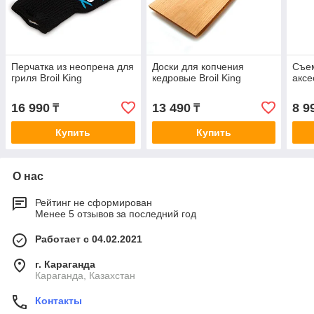
Перчатка из неопрена для
Доски для копчения
Съем
гриля Broil King
кедровые Broil King
аксе
16 990
13 490
8 9
₸
₸
Купить
Купить
О нас
Рейтинг не сформирован
Менее 5 отзывов за последний год
Работает с 04.02.2021
г. Караганда
Караганда, Казахстан
Контакты