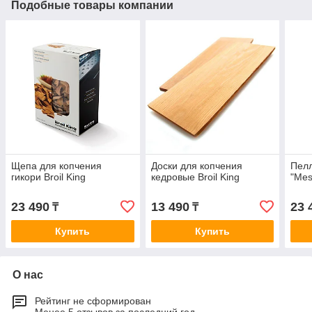
Подобные товары компании
Щепа для копчения
Доски для копчения
Пелл
гикори Broil King
кедровые Broil King
"Mes
23 490
13 490
23 
₸
₸
Купить
Купить
О нас
Рейтинг не сформирован