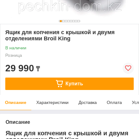
Ящик для копчения с крышкой и двумя
отделениями Broil King
В наличии
Розница
29 990
₸
Купить
Описание
Характеристики
Доставка
Оплата
Усл
Описание
Ящик для копчения с крышкой и двумя