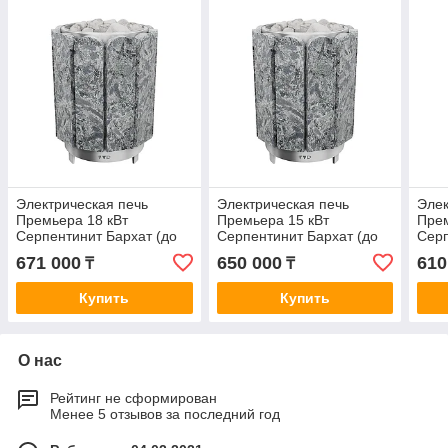
Электрическая печь
Электрическая печь
Элек
Премьера 18 кВт
Премьера 15 кВт
Прем
Серпентинит Бархат (до
Серпентинит Бархат (до
Серп
18 м3)
15 м3)
9 м3
671 000
650 000
610
₸
₸
Купить
Купить
О нас
Рейтинг не сформирован
Менее 5 отзывов за последний год