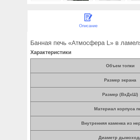
Описание
Банная печь «Атмосфера L» в ламел
Характеристики
Объем топки
Размер экрана
Размер (ВхДхШ)
Материал корпуса п
Внутренняя каменка из не
Диаметр дымоход