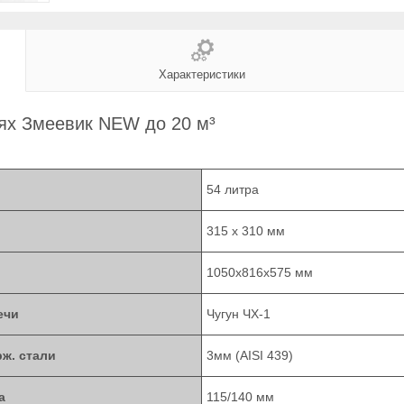
Характеристики
ях Змеевик NEW до 20 м³
54 литра
315 х 310 мм
1050х816х575 мм
ечи
Чугун ЧХ-1
рж. стали
3мм (AISI 439)
а
115/140 мм