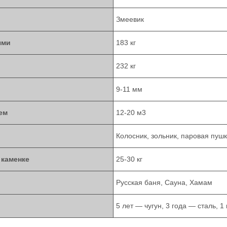
Змеевик
ями
183 кг
232 кг
9-11 мм
ем
12-20 м3
Колосник, зольник, паровая пуш
 каменке
25-30 кг
Русская баня, Сауна, Хамам
5 лет — чугун, 3 года — сталь, 1