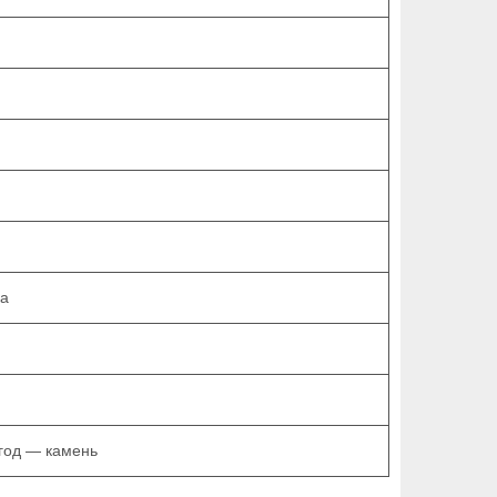
ка
 год — камень