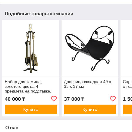
Подобные товары компании
Набор для камина,
Дровница складная 49 х
Спре
золотого цвета, 4
33 х 37 см
от с
предмета на подставке,
61 х 20 х 17,5 см
40 000
37 000
1 5
₸
₸
Купить
Купить
О нас