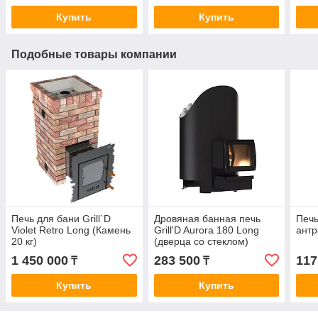
Купить
Купить
Подобные товары компании
Печь для бани Grill`D
Дровяная банная печь
Печь
Violet Retro Long (Камень
Grill'D Aurora 180 Long
антр
20 кг)
(дверца со стеклом)
1 450 000
283 500
117
₸
₸
Купить
Купить