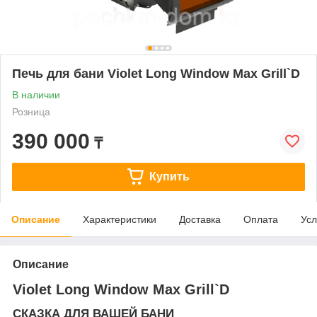
Печь для бани Violet Long Window Max Grill`D
В наличии
Розница
390 000
₸
Купить
Описание
Характеристики
Доставка
Оплата
Усл
Описание
Violet Long Window Max Grill`D
СКАЗКА ДЛЯ ВАШЕЙ БАНИ