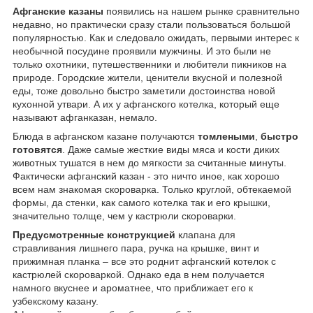
Афганские казаны
появились на нашем рынке сравнительно
недавно, но практически сразу стали пользоваться большой
популярностью. Как и следовало ожидать, первыми интерес к
необычной посудине проявили мужчины. И это были не
только охотники, путешественники и любители пикников на
природе. Городские жители, ценители вкусной и полезной
еды, тоже довольно быстро заметили достоинства новой
кухонной утвари. А их у афганского котелка, который еще
называют афганказан, немало.
Блюда в афганском казане получаются
томлеными
,
быстро
готовятся
. Даже самые жесткие виды мяса и кости диких
животных тушатся в нем до мягкости за считанные минуты.
Фактически афганский казан - это ничто иное, как хорошо
всем нам знакомая скороварка. Только круглой, обтекаемой
формы, да стенки, как самого котелка так и его крышки,
значительно толще, чем у кастрюли скороварки.
Предусмотренные конструкцией
клапана для
стравливания лишнего пара, ручка на крышке, винт и
прижимная планка – все это роднит афганский котелок с
кастрюлей скороваркой. Однако еда в нем получается
намного вкуснее и ароматнее, что приближает его к
узбекскому казану.