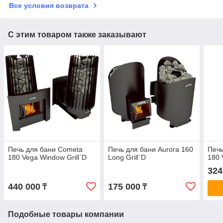
Все условия возврата
С этим товаром также заказывают
Печь для бани Cometa
Печь для бани Aurora 160
Печь
180 Vega Window Grill`D
Long Grill`D
180 
324
440 000
175 000
₸
₸
Подобные товары компании