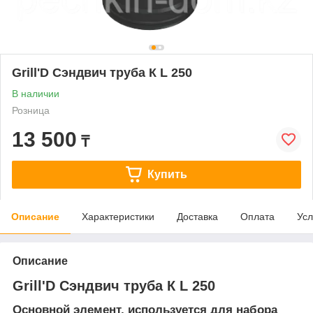
Grill'D Сэндвич труба К L 250
В наличии
Розница
13 500
₸
Купить
Описание
Характеристики
Доставка
Оплата
Усл
Описание
Grill'D Сэндвич труба К L 250
Основной элемент, используется для набора