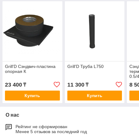
Grill'D Сэндвич-пластина
Grill'D Труба L750
Сэнд
опорная К
терм
0.5/
23 400
11 300
8 5
₸
₸
Купить
Купить
О нас
Рейтинг не сформирован
Менее 5 отзывов за последний год