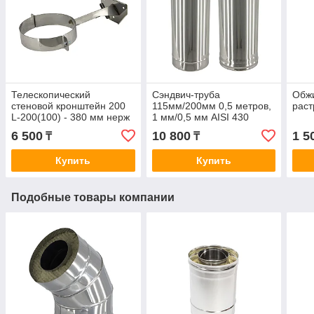
Телескопический
Сэндвич-труба
Обжи
стеновой кронштейн 200
115мм/200мм 0,5 метров,
раст
L-200(100) - 380 мм нерж
1 мм/0,5 мм AISI 430
1,5 мм
6 500
10 800
1 5
₸
₸
Купить
Купить
Подобные товары компании