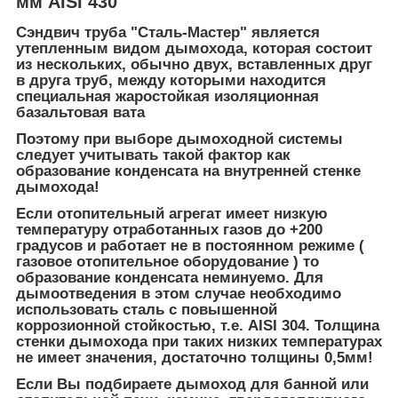
мм AISI 430
Сэндвич труба "Сталь-Мастер" является
утепленным видом дымохода, которая состоит
из нескольких, обычно двух, вставленных друг
в друга труб, между которыми находится
специальная жаростойкая изоляционная
базальтовая вата
Поэтому при выборе дымоходной системы
следует учитывать такой фактор как
образование конденсата на внутренней стенке
дымохода!
Если отопительный агрегат имеет низкую
температуру отработанных газов до +200
градусов и работает не в постоянном режиме (
газовое отопительное оборудование ) то
образование конденсата неминуемо. Для
дымоотведения в этом случае необходимо
использовать сталь с повышенной
коррозионной стойкостью, т.е.
AISI 304
.
Толщина
стенки дымохода при таких низких температурах
не имеет значения, достаточно толщины 0,5мм!
Если Вы подбираете дымоход для банной или