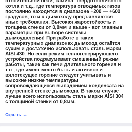
отопительной печи, камина, твердотопливного
котла и т.д., где температура отводимых газов
постоянно находится в диапазоне +200 — +600
градусов, то и к дымоходу предъявляются
иные требования.
Высокая жаростойкость и
толщина стенки от 0,8мм и выше - вот главные
параметры при выборе системы
дымоудаления!
При работе в таких
температурных диапазонах дымоход остаётся
сухим и достаточно использовать сталь марки
AISI 430. Но если режим теплогенерирующего
устройства подразумевает смешанный режим
работы, такие как печи длительного горения и
т.п., где имеет место быть и активное и
вялотекущее горение следует учитывать и
высокие низкие температуры
сопровождающиеся выпадением конденсата на
внутренней стенке дымохода.
В таком случае
лучше всего использовать сталь марки AISI 304
c толщиной стенки от 0,8мм.
Скрыть