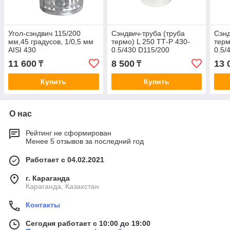
Угол-сэндвич 115/200
Сэндвич-труба (труба
Сэнд
мм,45 градусов, 1/0,5 мм
термо) L 250 ТТ-Р 430-
терм
AISI 430
0.5/430 D115/200
0.5/
11 600
8 500
13 
₸
₸
Купить
Купить
О нас
Рейтинг не сформирован
Менее 5 отзывов за последний год
Работает с 04.02.2021
г. Караганда
Караганда, Казахстан
Контакты
Сегодня работает с 10:00 до 19:00