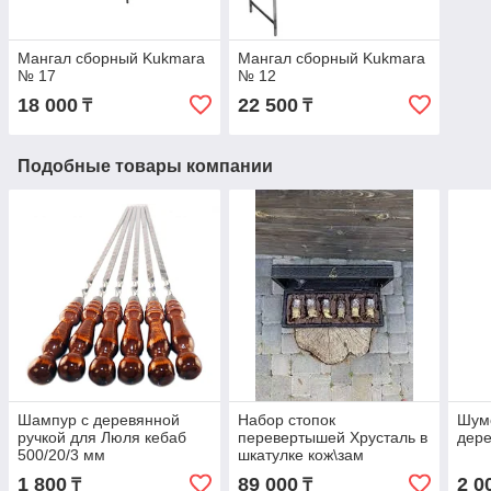
Мангал сборный Kukmara
Мангал сборный Kukmara
№ 17
№ 12
18 000
22 500
₸
₸
Подобные товары компании
Шампур с деревянной
Набор стопок
Шумо
ручкой для Люля кебаб
перевертышей Хрусталь в
дере
500/20/3 мм
шкатулке кож\зам
1 800
89 000
2 0
₸
₸