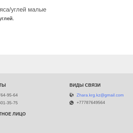
яса/углей малые
глей.
Zhara.krg.kz@gmail.com
764-95-64
+77787649564
301-35-75