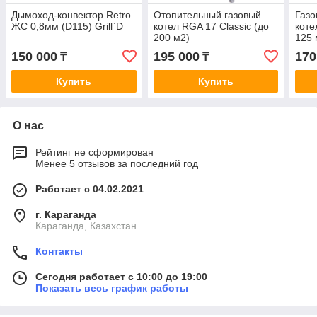
Дымоход-конвектор Retro
Отопительный газовый
Газо
ЖС 0,8мм (D115) Grill`D
котел RGA 17 Сlassic (до
коте
200 м2)
125 
150 000
195 000
170
₸
₸
Купить
Купить
О нас
Рейтинг не сформирован
Менее 5 отзывов за последний год
Работает с 04.02.2021
г. Караганда
Караганда, Казахстан
Контакты
Сегодня работает с 10:00 до 19:00
Показать весь график работы