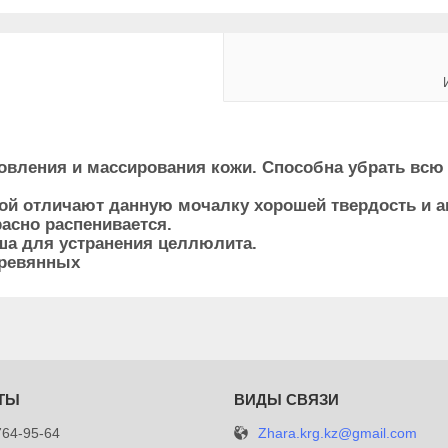
овления и массирования кожи. Способна убрать всю 
ой отличают данную мочалку хорошей твердость и а
расно распенивается.
ша для устранения целлюлита.
еревянных
Zhara.krg.kz@gmail.com
764-95-64