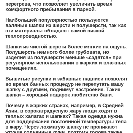
перегрева, что позволяет увеличить время
комфортного пребывания в парной.
Наибольшей популярностью пользуются
валяные шапки из шерсти и полушерсти, так как
эти материалы обладают самой низкой
теплопроводностью.
Шапки из чистой шерсти более мягкие на ощупь.
Полушерсть немного более грубовата, но
изделия из полушерсти меньше «садятся» при
регулярном использовании в жарких и влажных
помещениях.
Вышитые рисунки и забавные надписи позволят
во время банных процедур не перепутать вашу
шапку с другими, поднимут настроение. Такие
шапки – хороший подарок любителю бани.
Почему в жарких странах, например, в Средней
Азии, в сорокаградусную жару люди ходят в
теплых халатах и шапках? Такая одежда нужна
для поддержания постоянной температуры тела
в жару. Через лохматую шапку не проникают
жгучие солнечные лучи, поэтому голова также