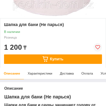
Шапка для бани (Не парься)
В наличии
Розница
1 200
₸
Купить
Описание
Характеристики
Доставка
Оплата
Усл
Описание
Шапка для бани (Не парься)
Шапки для бани и сауны защищают голову от