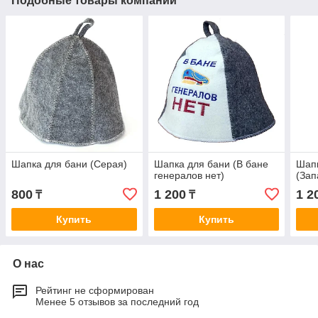
Подобные товары компании
Шапка для бани (Серая)
Шапка для бани (В бане
Шапк
генералов нет)
(Зап
800
1 200
1 2
₸
₸
Купить
Купить
О нас
Рейтинг не сформирован
Менее 5 отзывов за последний год