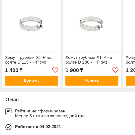
Хомут трубный ХТ-Р на
Хомут трубный ХТ-Р на
Хому
болте D 115 - ФР (М)
болте D 280 - ФР (М)
болт
1 400
1 900
1 2
₸
₸
Купить
Купить
О нас
Рейтинг не сформирован
Менее 5 отзывов за последний год
Работает с 04.02.2021