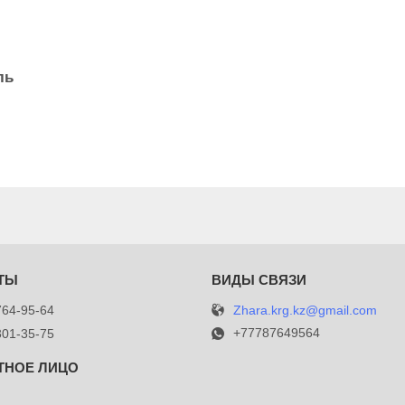
ль
Zhara.krg.kz@gmail.com
764-95-64
+77787649564
301-35-75