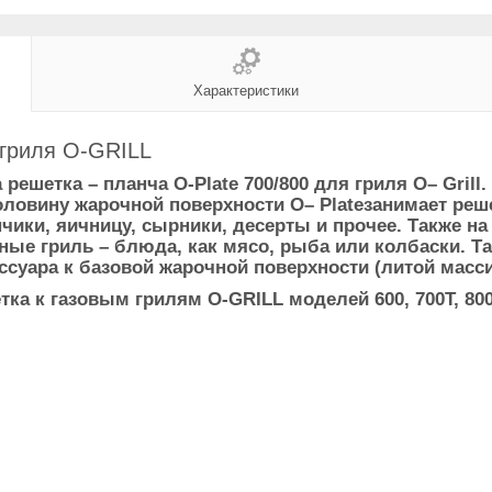
Характеристики
 гриля O-GRILL
 решетка – планча O-Plate 700/800 для гриля O– Gril
Половину жарочной поверхности O– Plateзанимает реш
ики, яичницу, сырники, десерты и прочее. Также на 
ные гриль – блюда, как мясо, рыба или колбаски. Т
ссуара к базовой жарочной поверхности (литой масси
а к газовым грилям O-GRILL моделей 600, 700T, 800T