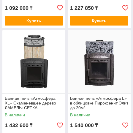
1 092 000
1 227 850
₸
₸
Купить
Купить
Банная печь «Атмосфера
Банная печь «Атмосфера L»
XL» Окаменевшее дерево
в облицовке Пироксенит Элит
ЛАМЕЛЬ+СЕТКА
до 20м³
В наличии
В наличии
1 432 600
1 540 000
₸
₸