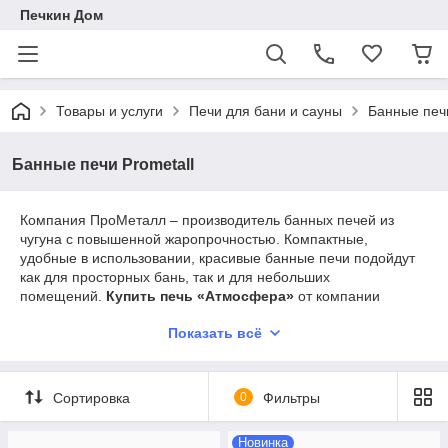
Печкин Дом
Товары и услуги
Печи для бани и сауны
Банные печи
Банные печи Prometall
Компания ПроМеталл – производитель банных печей из
чугуна с повышенной жаропрочностью. Компактные,
удобные в использовании, красивые банные печи подойдут
как для просторных бань, так и для небольших
помещений.
Купить печь «Атмосфера»
от компании
ПроМеталл предлагает наш интернет-магазин.
Показать всё
Особенности печей ПроМеталл
Печи
Prometall
– уникальные конструкции, созданные с
Сортировка
0
Фильтры
применением нескольких инновационных технологий и
материалов. В их числе:
Новинка
Использование чугуна ЧХ-1. В его состав